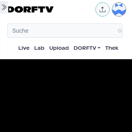
Skip to main content
User 
Hauptnavigation
Live
Lab
Upload
DORFTV
Thek