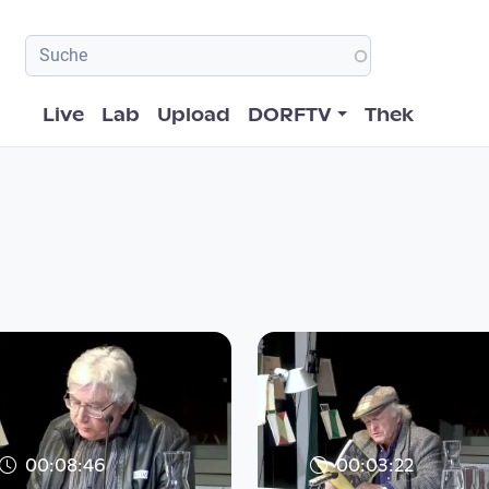
Hauptnavigation
Live
Lab
Upload
DORFTV
Thek
00:08:46
00:03:22