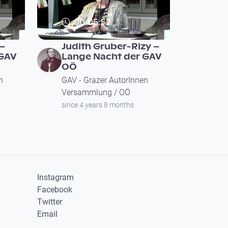
00:05:52
–
Judith Gruber-Rizy –
 GAV
Lange Nacht der GAV
OÖ
n
GAV - Grazer AutorInnen
Versammlung / OÖ
since 4 years 8 months
Instagram
Facebook
Twitter
Email