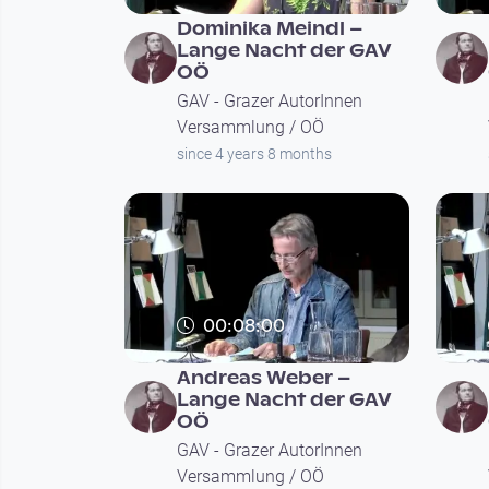
Dominika Meindl –
Lange Nacht der GAV
OÖ
GAV - Grazer AutorInnen
Versammlung / OÖ
since 4 years 8 months
00:08:00
Andreas Weber –
Lange Nacht der GAV
OÖ
GAV - Grazer AutorInnen
Versammlung / OÖ