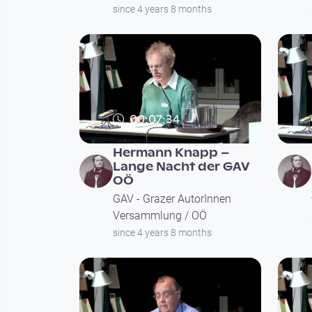
since 4 years 8 months
00:07:34
Hermann Knapp –
Lange Nacht der GAV
OÖ
GAV - Grazer AutorInnen
Versammlung / OÖ
since 4 years 8 months