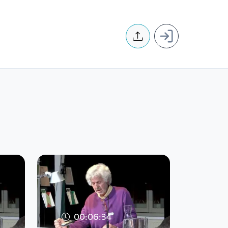
User accoun
00:06:34