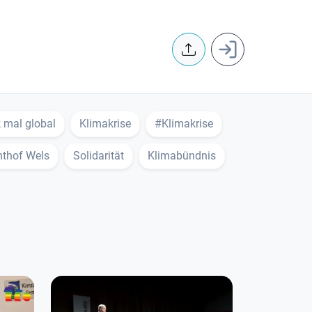
User accoun
 mal global
Klimakrise
#Klimakrise
hthof Wels
Solidarität
Klimabündnis