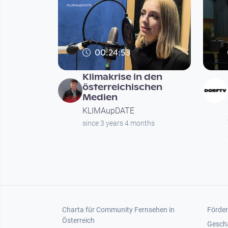
00:24:53
Klimakrise in den
österreichischen
Medien
KLIMAupDATE
since 3 years 4 months
Seitennummerierung
Footer 1
Foot
Charta für Community Fernsehen in
Förder
Österreich
Gesch