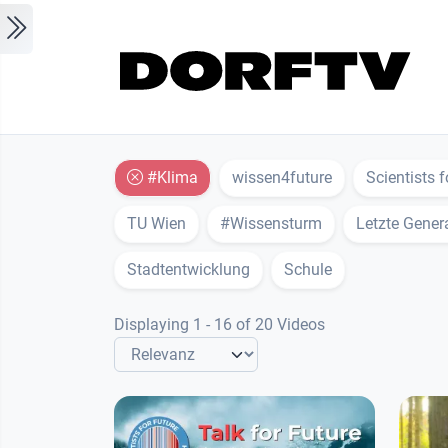
Skip to main content
#Klima
wissen4future
Scientists f
TU Wien
#Wissensturm
Letzte Gener
Stadtentwicklung
Schule
Displaying 1 - 16 of 20 Videos