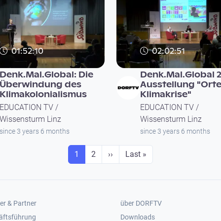
01:52:10
02:02:51
Denk.Mal.Global: Die
Denk.Mal.Global 2
Überwindung des
Ausstellung "Orte
Klimakolonialismus
Klimakrise"
EDUCATION TV /
EDUCATION TV /
Wissensturm Linz
Wissensturm Linz
since 3 years 6 months
since 3 years 6 months
Seite
Seite
Next page
Last page
1
2
››
Last »
er 2
Footer 3
er & Partner
über DORFTV
äftsführung
Downloads