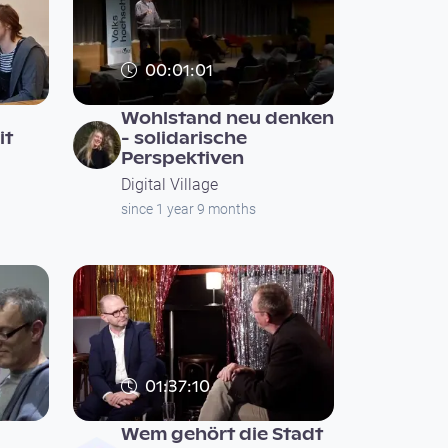
00:01:01
Wohlstand neu denken
it
- solidarische
Perspektiven
Digital Village
since 1 year 9 months
01:37:10
Wem gehört die Stadt