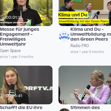
00:01:15
01:01:33
Messe für junges
Klima und Du -
Engagement -
Umweltbildung m
Freiwilliges
den Green Peers
Umweltjahr
Radio FRO
Open Space
since 1 year 8 months
since 1 year 3 months
00:16:41
00:00:57
Schafft die EU ihre
Stimmen des