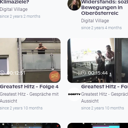
Klimaziele?
Widerstands: sozi
Bewegungen in
Digital Village
Oberösterreic
since 2 years 2 months
Digital Village
since 2 years 4 months
00:12:51
00:15:44
Greatest Hitz - Folge 4
Greatest Hitz - Fo
Greatest Hitz - Gespräche mit
Greatest Hitz - Gespräc
Aussicht
Aussicht
since 2 years 10 months
since 2 years 10 months