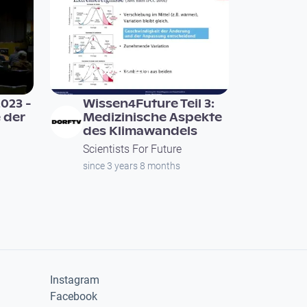
00:52:40
023 -
Wissen4Future Teil 3:
 der
Medizinische Aspekte
des Klimawandels
Scientists For Future
since 3 years 8 months
Instagram
Facebook