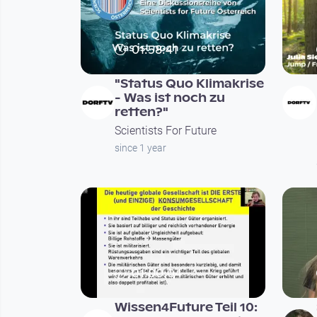
01:58:41
"Status Quo Klimakrise
- Was ist noch zu
retten?"
Scientists For Future
since 1 year
01:00:04
Wissen4Future Teil 10: