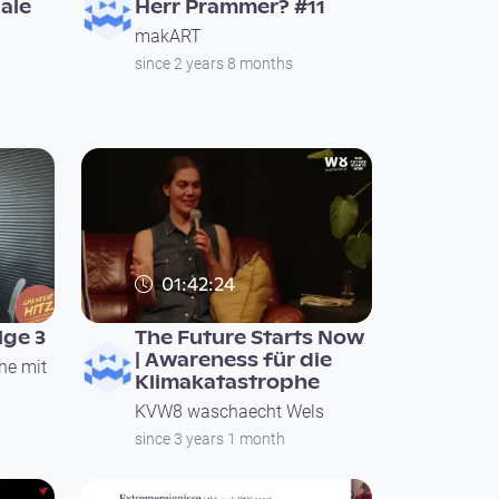
ale
Herr Prammer? #11
makART
since 2 years 8 months
01:42:24
lge 3
The Future Starts Now
| Awareness für die
he mit
Klimakatastrophe
KVW8 waschaecht Wels
since 3 years 1 month