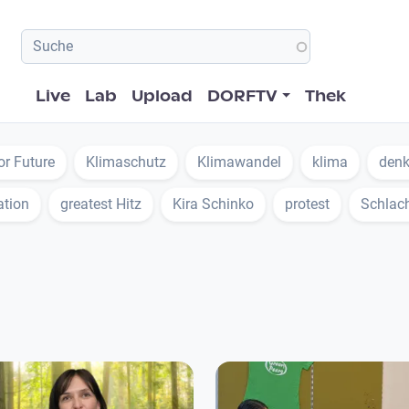
Hauptnavigation
Live
Lab
Upload
DORFTV
Thek
or Future
Klimaschutz
Klimawandel
klima
denk
ation
greatest Hitz
Kira Schinko
protest
Schlac