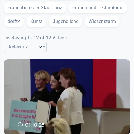
Frauenbüro der Stadt Linz
Frauen und Technologie
dorftv
Kunst
Jugendliche
Wissensturm
Displaying 1 - 12 of 12 Videos
01:10:25