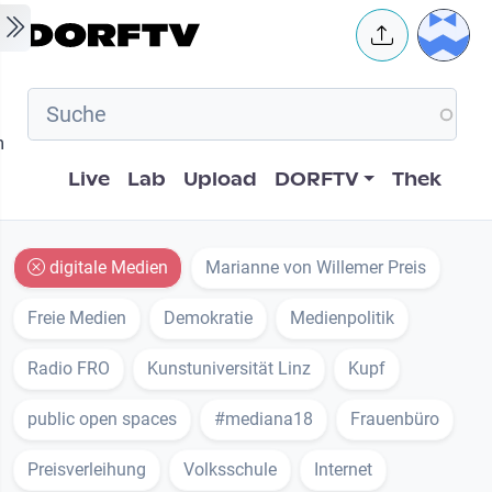
Skip to main content
User 
m
Hauptnavigation
Live
Lab
Upload
DORFTV
Thek
digitale Medien
Marianne von Willemer Preis
Freie Medien
Demokratie
Medienpolitik
Radio FRO
Kunstuniversität Linz
Kupf
public open spaces
#mediana18
Frauenbüro
Preisverleihung
Volksschule
Internet