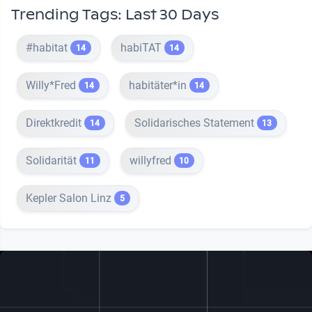
Trending Tags: Last 30 Days
#habitat
habiTAT
14
14
Willy*Fred
habitäter*in
14
14
Direktkredit
Solidarisches Statement
14
13
Solidarität
willyfred
11
10
Kepler Salon Linz
5