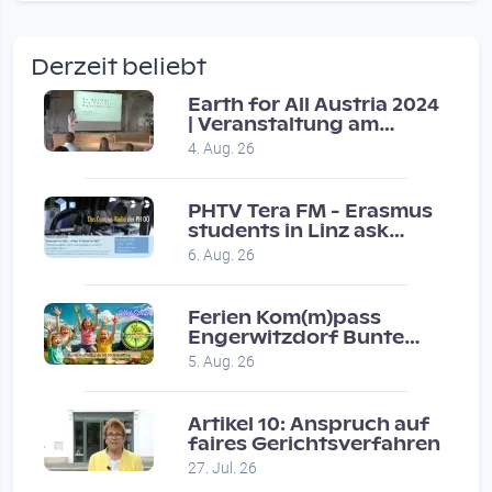
wow amazing, superior!!!!
by Verena Treul
Derzeit beliebt
Vor 2 weeks 4 days
Earth for All Austria 2024
| Veranstaltung am
Coole Sendung, tolle…
8.7.2024
4. Aug. 26
by ulrich
Vor 1 month 2 weeks
PHTV Tera FM - Erasmus
students in Linz ask
people on road for
Eure Show war super :-)…
6. Aug. 26
recommendations
by miklas_wauzler
Vor 1 month 2 weeks
Ferien Kom(m)pass
Engerwitzdorf Bunte
Hundestunde
5. Aug. 26
Artikel 10: Anspruch auf
faires Gerichtsverfahren
27. Jul. 26