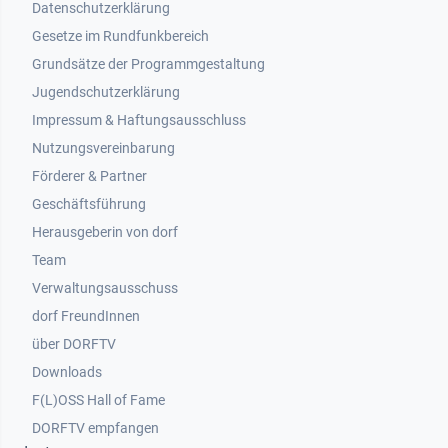
Datenschutzerklärung
Gesetze im Rundfunkbereich
Grundsätze der Programmgestaltung
Jugendschutzerklärung
Impressum & Haftungsausschluss
Nutzungsvereinbarung
Footer 2
Förderer & Partner
Geschäftsführung
Herausgeberin von dorf
Team
Verwaltungsausschuss
dorf FreundInnen
Footer 3
über DORFTV
Downloads
F(L)OSS Hall of Fame
Footer 4
DORFTV empfangen