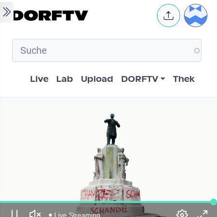
Skip to main content
User 
Hauptnavigation
Live
Lab
Upload
DORFTV
Thek
Live Streaming