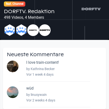
feat. Channel
DORFTV. Redaktion
498 Videos, 4 Members
Neueste Kommentare
I love train-content!
by Kathrina Becker
Vor 1 week 4 days
wüd
by linusywain
Vor 2 weeks 4 days