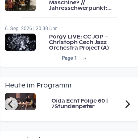
Maschine? //
Jahresschwerpunkt:
Übergänge / Transitions
6. Sep. 2026 | 20:30 Uhr
Porgy LIVE: CC JOP –
Christoph Cech Jazz
Orchestra Project (A)
Seitennummerierung
Next page
Page 1
››
Heute im Programm
Oida Echt Folge 60 |
7Stundenpeter