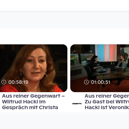
00:58:19
01:00:51
Aus reiner Gegenwart –
Aus reiner Gege
Wiltrud Hackl im
Zu Gast bei Wilt
Gespräch mit Christa
Hackl ist Veroni
Aus reiner Gegenwart
Aus reiner Gegenwart
since 13 years 5 months
since 12 years 5 months