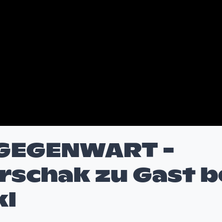
 GEGENWART -
rschak zu Gast b
kl