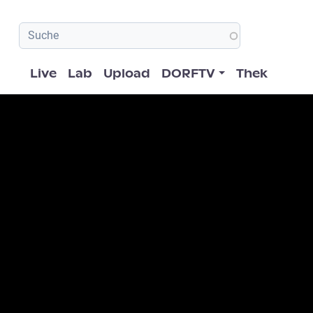
Hauptnavigation
Live
Lab
Upload
DORFTV
Thek