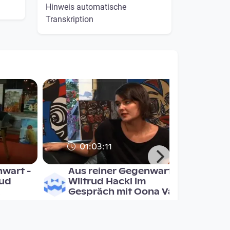
Hinweis automatische
Transkription
01:03:11
nwart -
Aus reiner Gegenwart -
rud
Wiltrud Hackl im
k
Gespräch mit Oona Va
Aus reiner Gegenwart
since 13 years