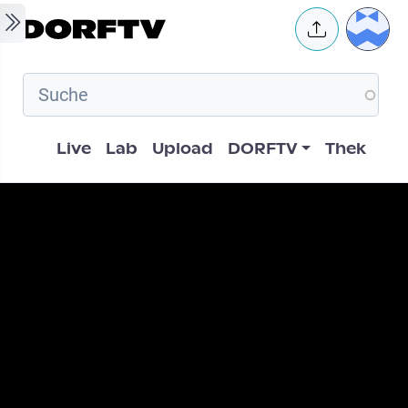
Skip to main content
User 
Hauptnavigation
Live
Lab
Upload
DORFTV
Thek