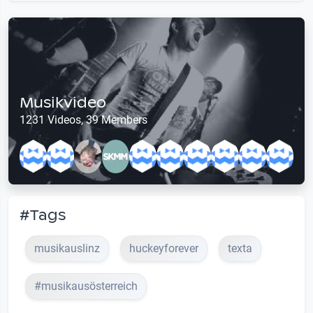
Musikvideo
1231 Videos, 39 Members
#Tags
musikauslinz
huckeyforever
texta
#musikausösterreich