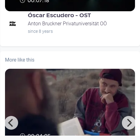
00:07:18
Óscar Escudero - OST
Anton Bruckner Privatuniversität OÖ
since 8 years
More like this
00:04:05