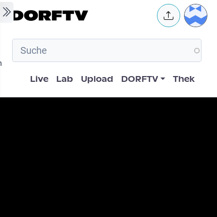
Skip to main content
User 
m
Hauptnavigation
Live
Lab
Upload
DORFTV
Thek