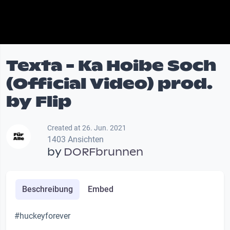
Texta - Ka Hoibe Soch
(Official Video) prod.
by Flip
Created at 26. Jun. 2021
1403 Ansichten
by
DORFbrunnen
Beschreibung
Embed
#huckeyforever