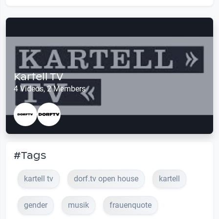
Kartell TV
4 Videos, 2 Members
#Tags
kartell tv
dorf.tv open house
kartell
gender
musik
frauenquote