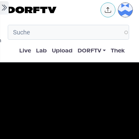
Skip to main content
User 
m
Hauptnavigation
Live
Lab
Upload
DORFTV
Thek