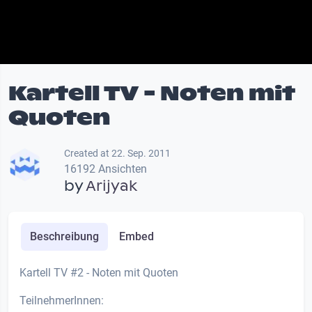
Kartell TV - Noten mit
Quoten
Created at 22. Sep. 2011
16192 Ansichten
by
Arijyak
Beschreibung
Embed
Kartell TV #2 - Noten mit Quoten
TeilnehmerInnen: