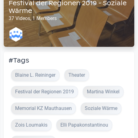
Festival der Regionen 2019 - Soziale
Wärme
37 Videos, 1 Members
#Tags
Blaine L. Reininger
Theater
Festival der Regionen 2019
Martina Winkel
Memorial KZ Mauthausen
Soziale Wärme
Zois Loumakis
Elli Papakonstantinou