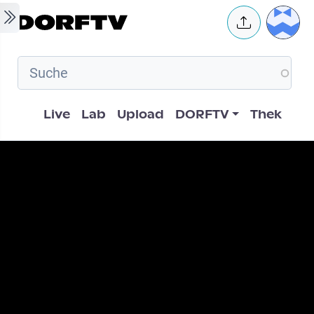
Skip to main content
User 
Hauptnavigation
Live
Lab
Upload
DORFTV
Thek