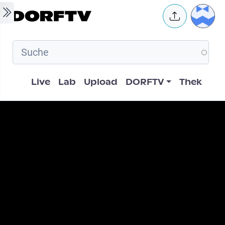
Skip to main content
User 
Hauptnavigation
Live
Lab
Upload
DORFTV
Thek