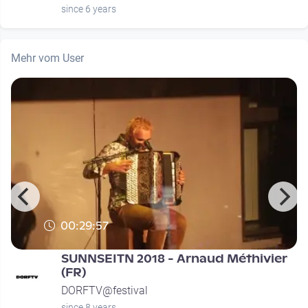
since 6 years
Mehr vom User
00:29:57
SUNNSEITN 2018 - Arnaud Méthivier
(FR)
DORFTV@festival
since 8 years