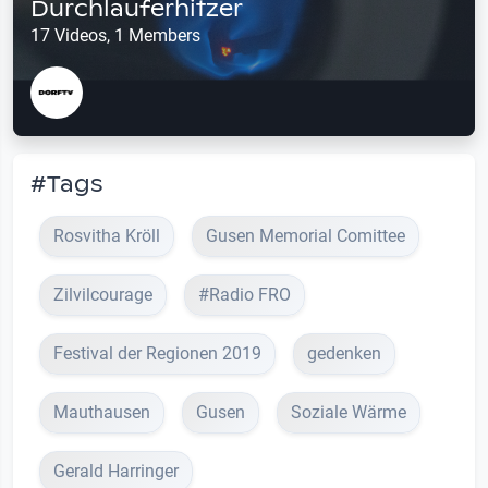
Durchlauferhitzer
17 Videos, 1 Members
#Tags
Rosvitha Kröll
Gusen Memorial Comittee
Zilvilcourage
#Radio FRO
Festival der Regionen 2019
gedenken
Mauthausen
Gusen
Soziale Wärme
Gerald Harringer