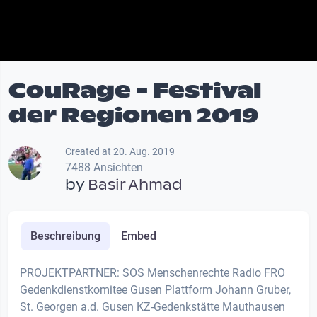
CouRage - Festival
der Regionen 2019
Created at 20. Aug. 2019
7488 Ansichten
by
Basir Ahmad
Beschreibung
Embed
PROJEKTPARTNER: SOS Menschenrechte Radio FRO
Gedenkdienstkomitee Gusen Plattform Johann Gruber,
St. Georgen a.d. Gusen KZ-Gedenkstätte Mauthausen