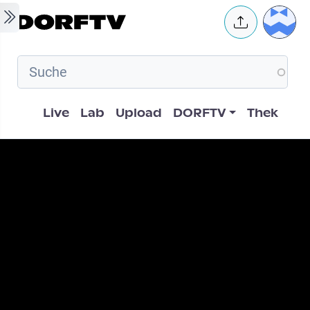
Skip to main content
User 
Hauptnavigation
Live
Lab
Upload
DORFTV
Thek