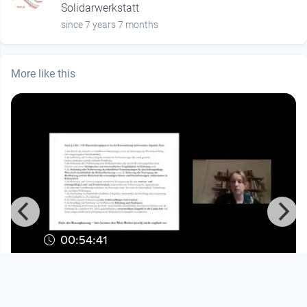
Solidarwerkstatt
since 7 years 7 months
More like this
00:54:41
Raumordnung für alle, Teil drei
mehr demokratie!