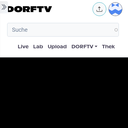
Skip to main content
User 
Hauptnavigation
Live
Lab
Upload
DORFTV
Thek