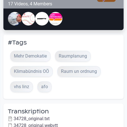
17 Videos, 4 Members
#Tags
Mehr Demokatie
Raumplanung
Klimabündnis OÖ
Raum un ordnung
vhs linz
afo
Transkription
34728_original.txt
34728_original.webvtt