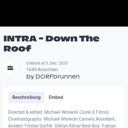
INTRA - Down The
Roof
Created at 5. Dec. 2020
1649 Ansichten
by
DORFbrunnen
Beschreibung
Embed
Directed & edited: Michael Winiecki (Junk X Films)
Cinematography: Michael Winiecki Camera Assistent:
Anselm Tröster Gaffer: Stefan Klinar Best Boy: Fabian