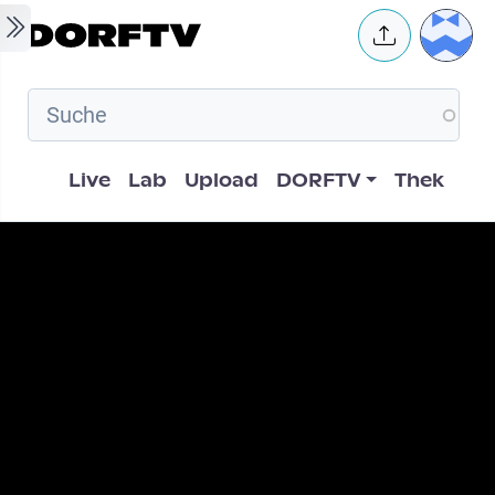
Skip to main content
User 
Hauptnavigation
Live
Lab
Upload
DORFTV
Thek