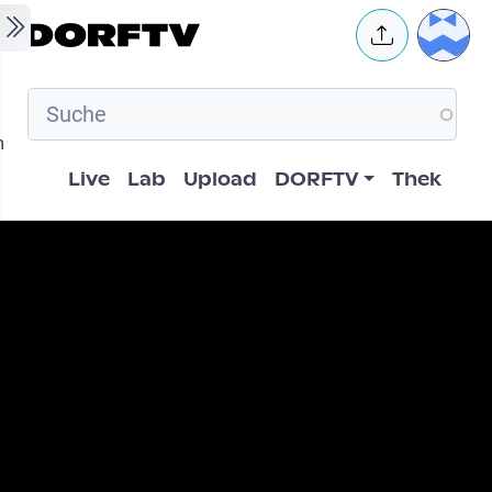
Skip to main content
User 
m
Hauptnavigation
Live
Lab
Upload
DORFTV
Thek