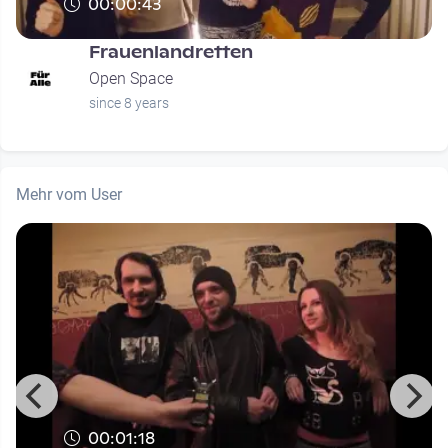
00:00:43
Frauenlandretten
Open Space
since 8 years
Mehr vom User
00:01:18