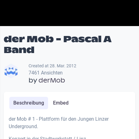
der Mob - Pascal A
Band
Created at 28. Mar. 2012
7461 Ansichten
by
derMob
Beschreibung
Embed
der Mob # 1 - Plattform für den Jungen Linzer
Underground.
Konzert in der Stadtwerkstatt / Linz