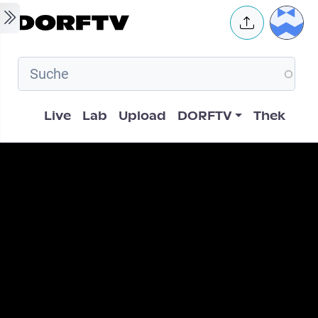
Skip to main content
User 
Hauptnavigation
Live
Lab
Upload
DORFTV
Thek