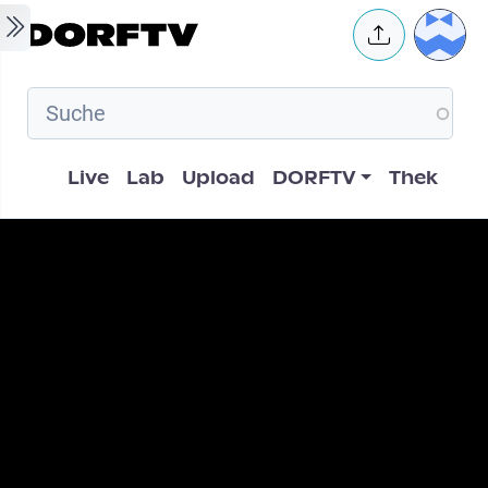
Skip to main content
User 
Hauptnavigation
Live
Lab
Upload
DORFTV
Thek