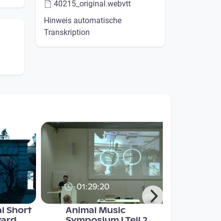
40215_original.webvtt
Hinweis automatische
Transkription
01:29:20
al Short
Animal Music
ward
Symposium I Teil 2