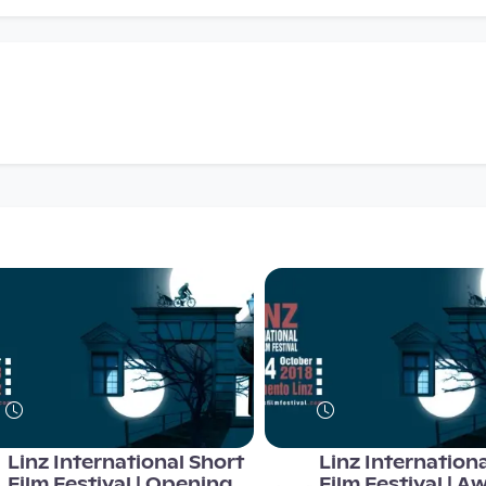
Linz International Short
Linz Internation
Film Festival | Opening
Film Festival | A