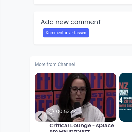
Add new comment
Kommentar verfassen
More from Channel
00:52:44
ce - Live
Critical Lounge - splace
am Hauptplatz