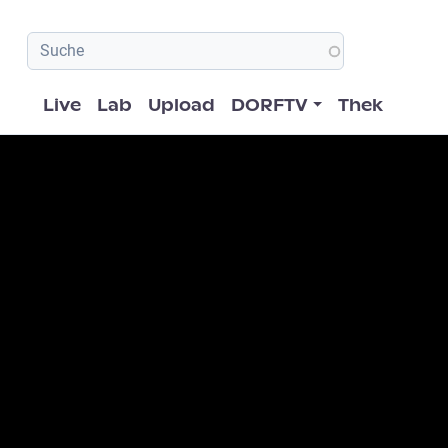
Hauptnavigation
Live
Lab
Upload
DORFTV
Thek