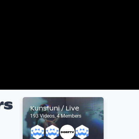
rs
Kunstuni / Live
n
193 Videos, 4 Members