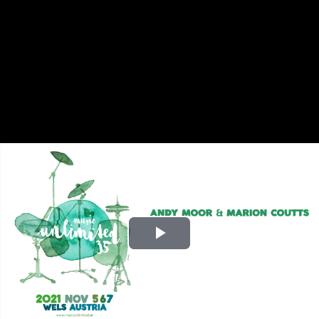
Play
Video