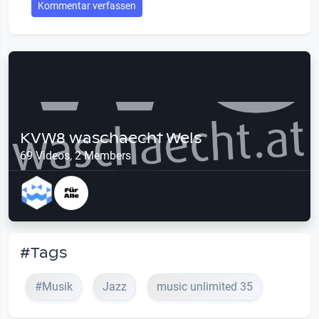
Kommentar verfassen
KVW8 waschaecht Wels
69 Videos, 2 Members
#Tags
#Musik
Jazz
music unlimited 35