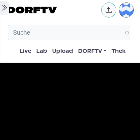
Skip to main content
User 
Hauptnavigation
Live
Lab
Upload
DORFTV
Thek