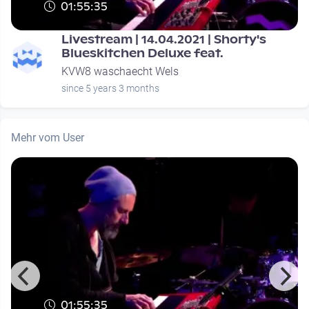
01:55:35
Livestream | 14.04.2021 | Shorty's
Blueskitchen Deluxe feat.
KVW8 waschaecht Wels
since 5 years 3 months
Mehr vom User
01:55:35