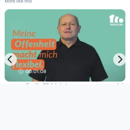
More like this
00:01:08
Radio FRO ist „ten more years on air“
Radio FRO
since 4 years 7 months