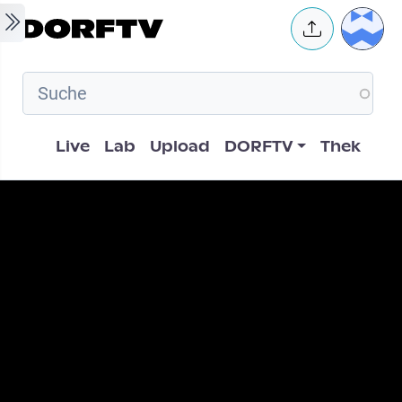
Skip to main content
User 
Hauptnavigation
Live
Lab
Upload
DORFTV
Thek