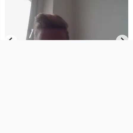
00:48:55
R
Wie verändert Corona Demokratie,
Gesellschaft und Geschlech
Radio FRO
since 6 years 3 months
Footer 1
Charta für Community Fernsehen in Österreich
Datenschutzerklärung