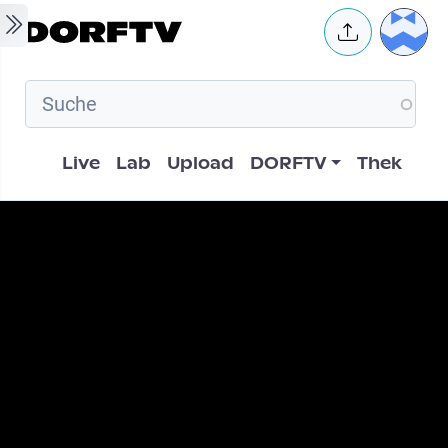
Skip to main content
User 
Hauptnavigation
Live
Lab
Upload
DORFTV
Thek