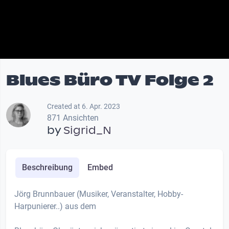
Blues Büro TV Folge 2
Created at 6. Apr. 2023
871 Ansichten
by
Sigrid_N
Beschreibung
Embed
Jörg Brunnbauer (Musiker, Veranstalter, Hobby-
Harpunierer..) aus dem