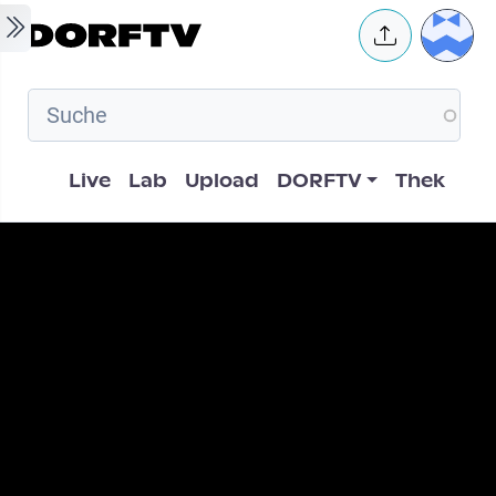
Skip to main content
User 
Hauptnavigation
Live
Lab
Upload
DORFTV
Thek