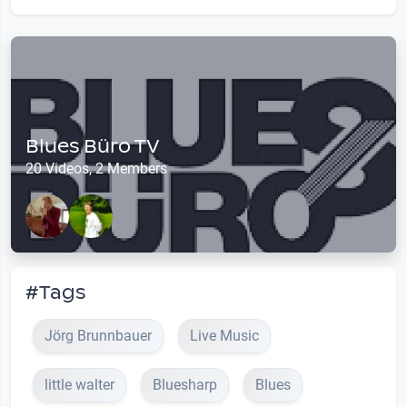
Blues Büro TV
20 Videos, 2 Members
#Tags
Jörg Brunnbauer
Live Music
little walter
Bluesharp
Blues