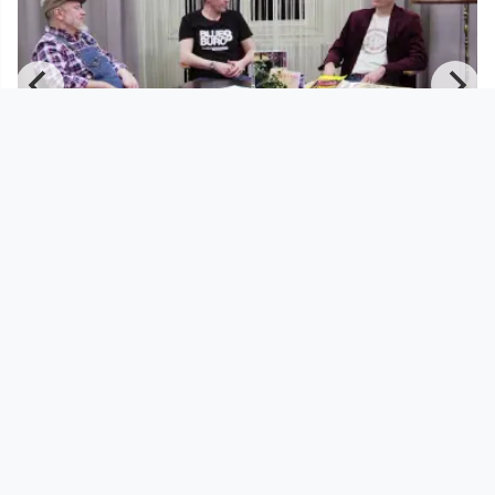
00:57:22
Bluesbüro TV I Teil 1
Blues Büro TV
since 3 years 6 months
Footer 1
Charta für Community Fernsehen in Österreich
Datenschutzerklärung
Gesetze im Rundfunkbereich
Grundsätze der Programmgestaltung
Jugendschutzerklärung