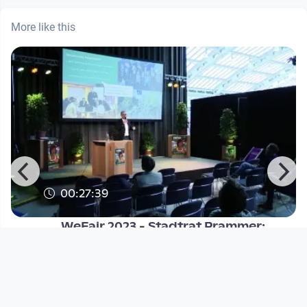
More like this
00:27:39
WeFair 2023 - Stadtrat Prammer:
Kreislaufwirtschaft in Linz
WeFair
since 2 years 9 months