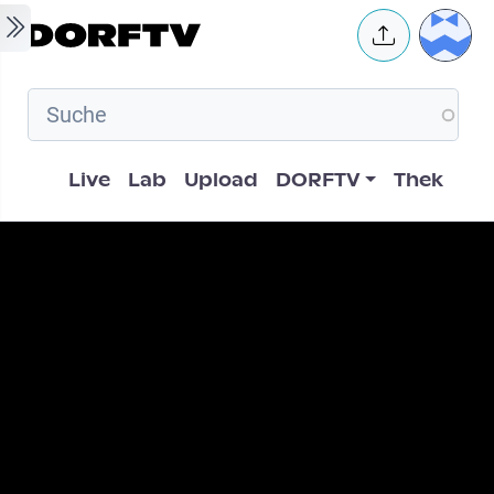
Skip to main content
User 
Hauptnavigation
Live
Lab
Upload
DORFTV
Thek