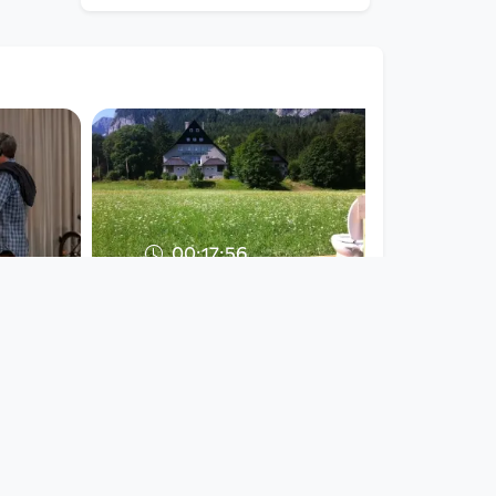
00:17:56
Zukunftsland
| Hinterstoder
afo architekturforum
oberösterreich
since 7 years 2 months