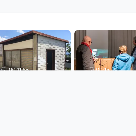
00:11:53
00:15:29
Zukunftsland
Zukunftsland
| Wolfsegg
| Ottensheim
afo architekturforum
afo architekturforum
oberösterreich
oberösterreich
since 7 years 2 months
since 7 years 2 months