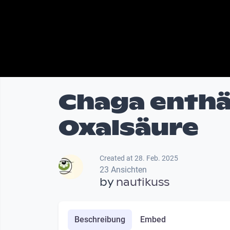
Chaga enthäl
Oxalsäure
Created at 28. Feb. 2025
23 Ansichten
by
nautikuss
Beschreibung
Embed