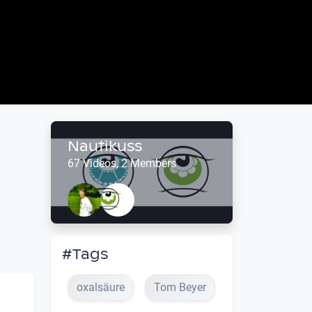
Nautikuss
67 Videos, 2 Members
#Tags
oxalsäure
Tom Beyer