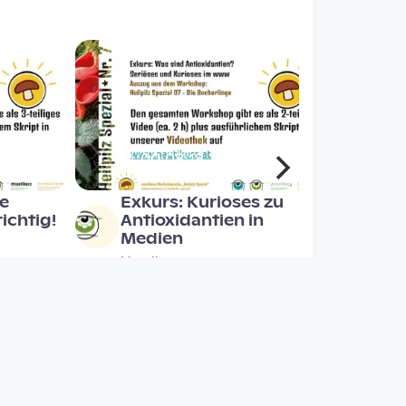
00:08:18
ze
Exkurs: Kurioses zu
ichtig!
Antioxidantien in
Medien
Nautikuss
since 1 year 7 months