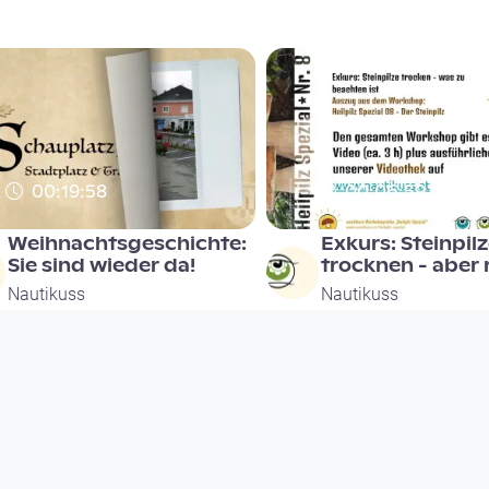
00:19:58
00:06:59
Weihnachtsgeschichte:
Exkurs: Steinpil
Sie sind wieder da!
trocknen - aber r
Nautikuss
Nautikuss
since 1 year 8 months
since 1 year 8 months