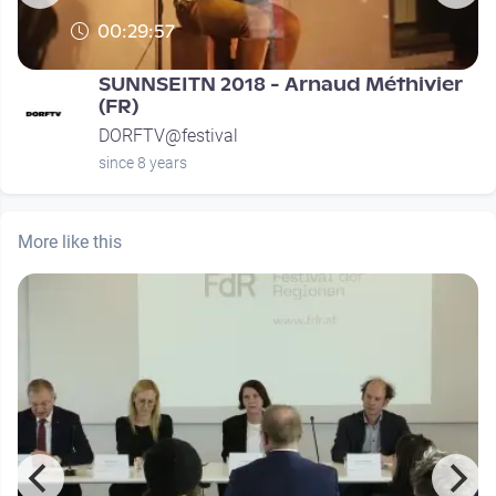
00:29:57
SUNNSEITN 2018 - Arnaud Méthivier
(FR)
DORFTV@festival
since 8 years
More like this