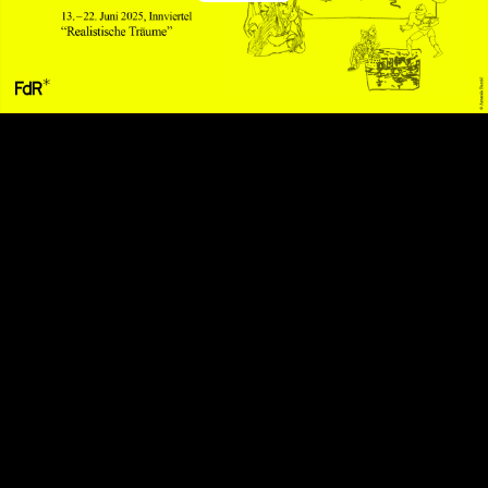
Play
Video