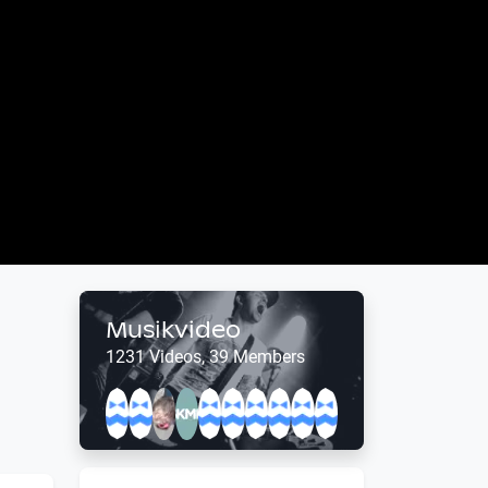
Musikvideo
1231 Videos, 39 Members