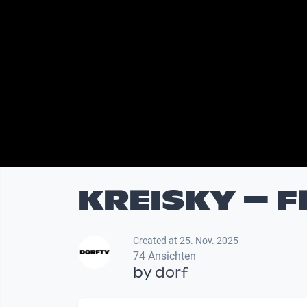
KREISKY – 
Created at 25. Nov. 2025
74 Ansichten
by
dorf