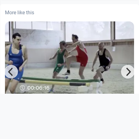
More like this
00:06:16
R
KREISKY - EIN BRAVES PFERD
Musikvideo
since 5 months 3 weeks