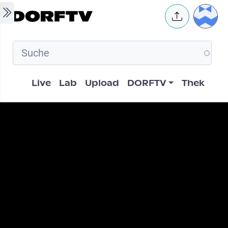
Skip to main content
User 
Hauptnavigation
Live
Lab
Upload
DORFTV
Thek