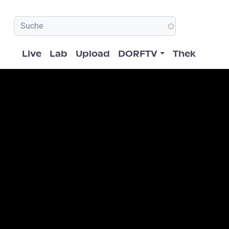
Hauptnavigation
Live
Lab
Upload
DORFTV
Thek