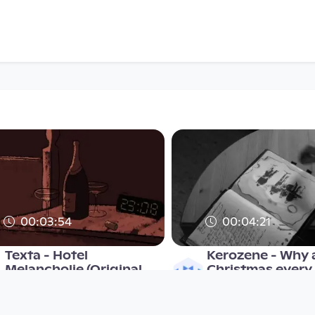
00:03:54
00:04:21
Texta - Hotel
Kerozene - Why a
Melancholie (Original
Christmas every
Video)
Musikvideo
Musikvideo
since 14 years 8 months