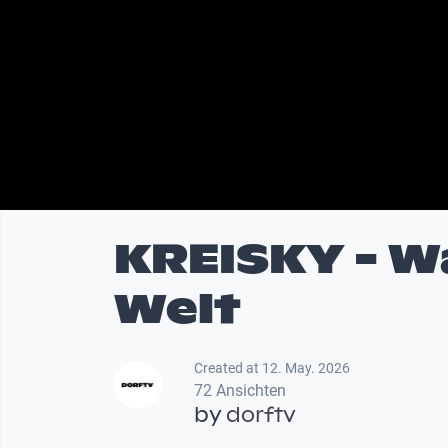
KREISKY - Wa
Welt
Created at 12. May. 2026
72 Ansichten
by
dorftv