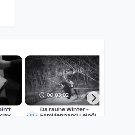
00:03:02
in't
Da rauhe Winter -
 day
Familienband Leinöl
Musikvideo
since 7 years 4 months