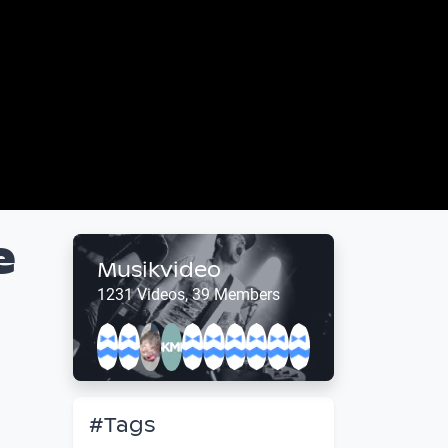
e
Musikvideo
1231 Videos, 39 Members
#Tags