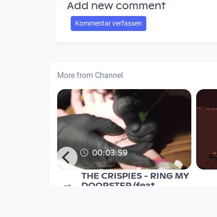
Add new comment
Kommentar verfassen
More from Channel
00:03:59
rauer's
THE CRISPIES - RING MY
 EPK
DOORSTEP (feat.
SUPERFERTIG)
Musikvideo
nth