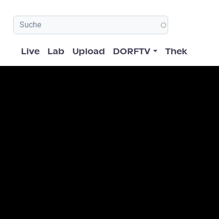
Hauptnavigation
Live
Lab
Upload
DORFTV
Thek