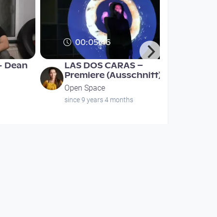
00:05:46
- Dean
LAS DOS CARAS –
Premiere (Ausschnitt)
Open Space
since 9 years 4 months