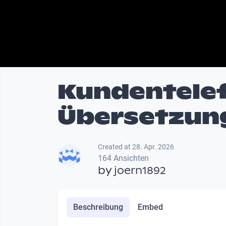
Kundentelef
Übersetzun
Created at 28. Apr. 2026
164 Ansichten
by
joern1892
Beschreibung
Embed