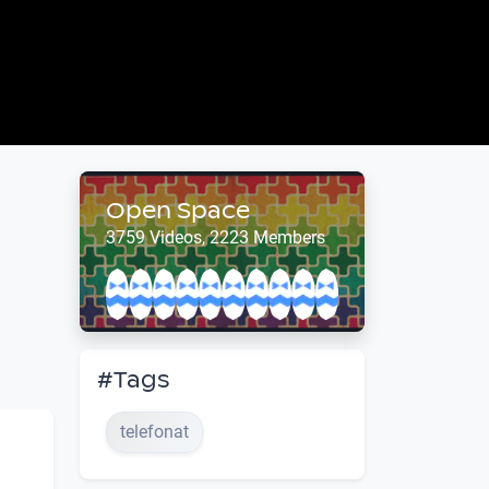
Open Space
3759 Videos, 2223 Members
#Tags
telefonat