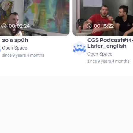
00:02:24
00:15:22
so a spüh
CGS Podcast#14
Lister_english
Open Space
Open Space
since 9 years 4 months
since 9 years 4 months