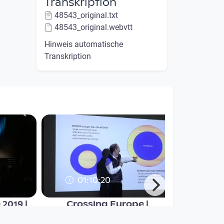
Transkription
48543_original.txt
48543_original.webvtt
Hinweis automatische
Transkription
01:10:20
2019 |
Crossing Europe |
Masterclass Jaime