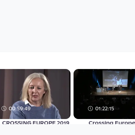
00:59:49
01:22:15
CROSSING EUROPE 2019
Crossing Europe 
| Quer durch Europa
Preisverleihung