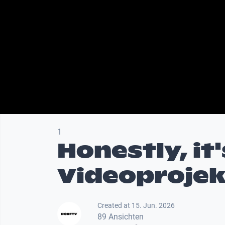
1
Honestly, it'
Videoprojek
Created at 15. Jun. 2026
89 Ansichten