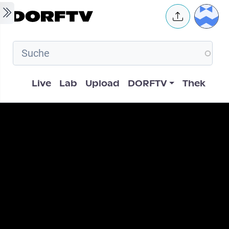
Skip to main content
User 
Hauptnavigation
Live
Lab
Upload
DORFTV
Thek