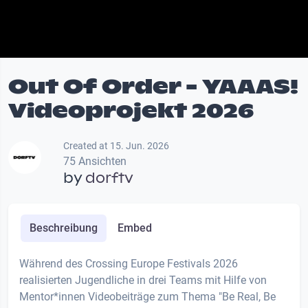
Out Of Order - YAAAS!
Videoprojekt 2026
Created at 15. Jun. 2026
75 Ansichten
by
dorftv
Beschreibung
Embed
Während des Crossing Europe Festivals 2026
realisierten Jugendliche in drei Teams mit Hilfe von
Mentor*innen Videobeiträge zum Thema "Be Real, Be