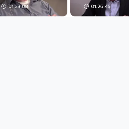
01:23:08
01:26:45
Kepler Salon: „Letzte
Kepler Salon: Wa
Hilfe Kurs" mit dem
Welt im Innerste
Psychologen und Th
Bewegung hält
Kepler Salon
Kepler Salon
since 8 years 9 months
since 7 years 7 months
01:29:42
01:26:49