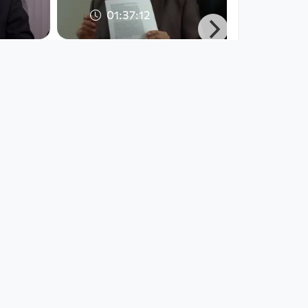
01:37:12
s die
Kepler Salon: Reden mit
n in
dem (oder den) Bösen?
Kepler Salon
since 8 years 10 months
01:24:07