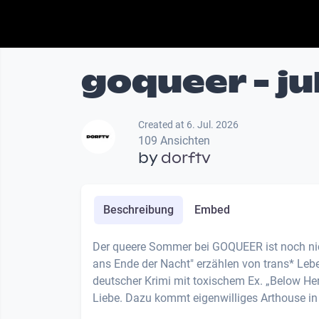
goqueer - ju
Created at 6. Jul. 2026
109 Ansichten
by
dorftv
Beschreibung
Embed
Der queere Sommer bei GOQUEER ist noch nicht
ans Ende der Nacht" erzählen von trans* Leb
deutscher Krimi mit toxischem Ex. „Below He
Liebe. Dazu kommt eigenwilliges Arthouse in 