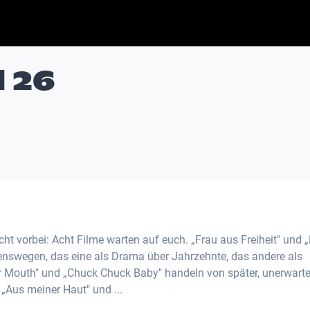
l 26
 vorbei: Acht Filme warten auf euch. „Frau aus Freiheit" und „
enswegen, das eine als Drama über Jahrzehnte, das andere als
r Mouth" und „Chuck Chuck Baby" handeln von später, unerwarte
„Aus meiner Haut" und ...