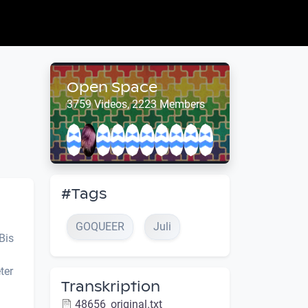
Open Space
3759 Videos, 2223 Members
#Tags
GOQUEER
Juli
Bis
ter
Transkription
48656_original.txt