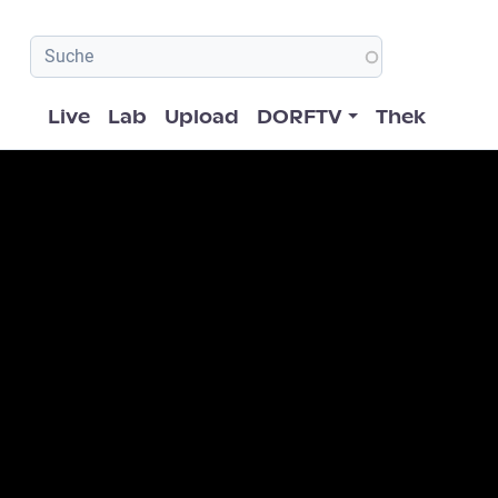
Hauptnavigation
Live
Lab
Upload
DORFTV
Thek