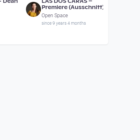
- Dean
LAS DOS CARAS –
Premiere (Ausschnitt)
Open Space
since 9 years 4 months
00:15:40
A -
OPEN HOUSE |
eues
Workshop: Live Senden
DORFTV open house