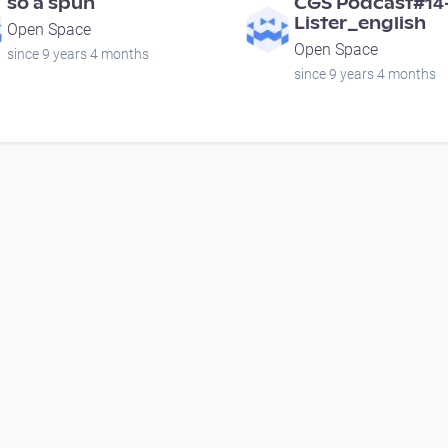
so a spüh
CGS Podcast#14
Lister_english
Open Space
Open Space
since 9 years 4 months
since 9 years 4 months
00:56:22
00:14:59
SUNNSEITN 2018 -
Sommerloch #26
Voodoo Jürgens (AT)
LinzerBiene @ N
Rathaus
DORFTV@festival