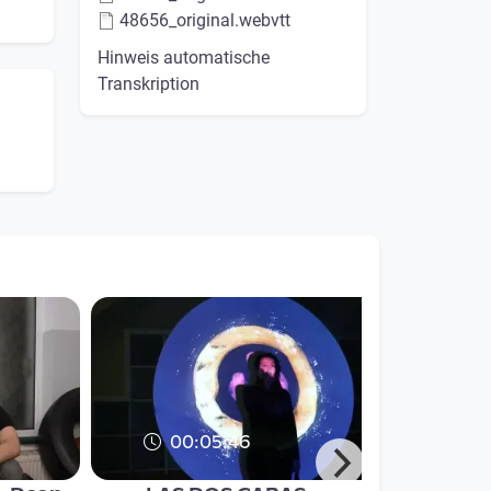
48656_original.webvtt
Hinweis automatische
Transkription
00:05:46