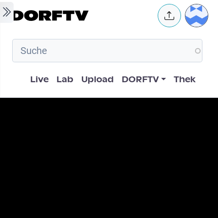
Skip to main content
User 
Hauptnavigation
Live
Lab
Upload
DORFTV
Thek