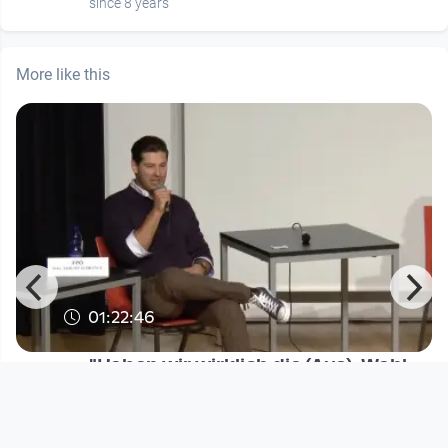
since 8 years
More like this
01:22:46
"Haben wir wirklich die (Aus)-Wahl
am 29.09.2013 ?" Teil 1
Taksim Initiative Linz
since 12 years 10 months