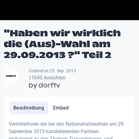
"Haben wir wirklich
die (Aus)-Wahl am
29.09.2013 ?" Teil 2
Created at 25. Sep. 2013
11045 Ansichten
by
dorftv
Beschreibung
Embed
VertreterInnen der bei den Nationalratswahlen am 29.
September 2013 kandidierenden Parteien
diskutieren zu den Themen Zuwanderungs- und