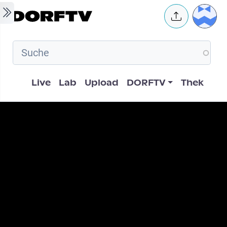
Skip to main content
User 
Hauptnavigation
Live
Lab
Upload
DORFTV
Thek