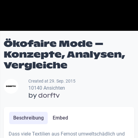
Ökofaire Mode –
Konzepte, Analysen,
Vergleiche
Created at 29. Sep. 2015
10140 Ansichten
by
dorftv
Beschreibung
Embed
Dass viele Textilien aus Fernost umweltschädlich und