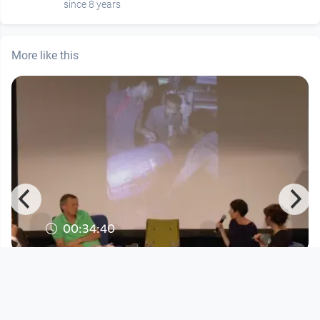
since 8 years
More like this
00:34:40
Wear Fair live - CHANGE YOUR
SHOES!
DORFTV. link
since 10 years 10 months