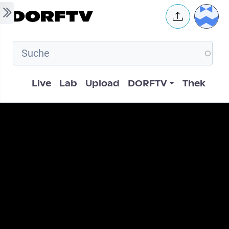
Skip to main content
User 
Hauptnavigation
Live
Lab
Upload
DORFTV
Thek