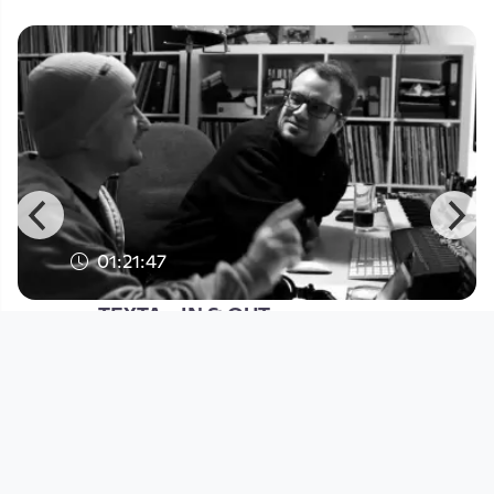
01:21:47
TEXTA - IN & OUT
Filme auf DORFTV
since 8 years 3 months
Footer 1