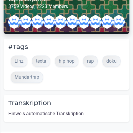
3759 Videos, 2223 Members
#Tags
Linz
texta
hip hop
rap
doku
Mundartrap
Transkription
Hinweis automatische Transkription