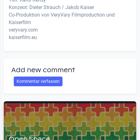
Konzeot: Dieter Strauch / Jakob Kaiser
Co-Produktion von VeryVary Filmproduction und
Kaiserfilm
veryvary.com
kaiserfilm.eu
Add new comment
Kommentar verfassen
Open Space