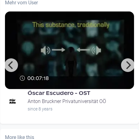
Mehr vom User
00:07:18
Óscar Escudero - OST
Anton Bruckner Privatuniversität OÖ
since 8 years
More like this