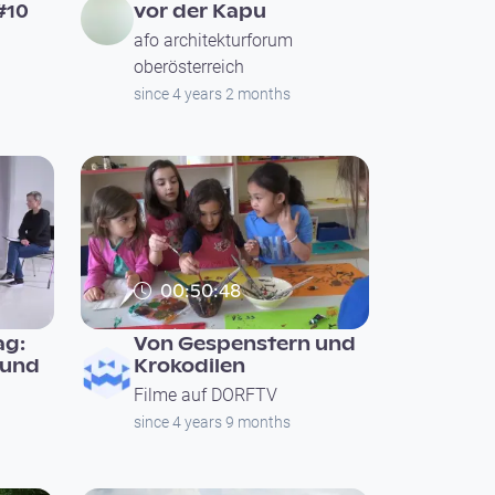
#10
vor der Kapu
afo architekturforum
oberösterreich
since 4 years 2 months
00:50:48
ag:
Von Gespenstern und
 und
Krokodilen
Filme auf DORFTV
since 4 years 9 months