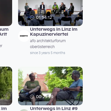
01:54:12
Raum
Unterwegs in Linz im
Arlt
Kapuzinerviertel
afo architekturforum
er
oberösterreich
since 3 years 5 months
00:25:29
 im
Unterwegs in Linz #9