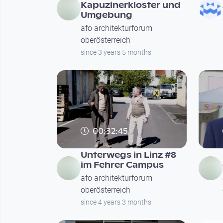
Kapuzinerkloster und
Umgebung
afo architekturforum
oberösterreich
since 3 years 5 months
00:32:45
Unterwegs in Linz #8
im Fehrer Campus
afo architekturforum
oberösterreich
since 4 years 3 months