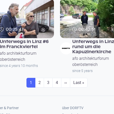
00:25:47
00:42:51
Unterwegs in Linz #6
Unterwegs in Linz
im Franckviertel
rund um die
Kapuzinerkirche
afo architekturforum
afo architekturforum
oberösterreich
oberösterreich
since 4 years 10 months
since 5 years
Seite
Seite
Seite
Seite
Next page
Last page
1
2
3
4
››
Last »
er 2
Footer 3
er & Partner
über DORFTV