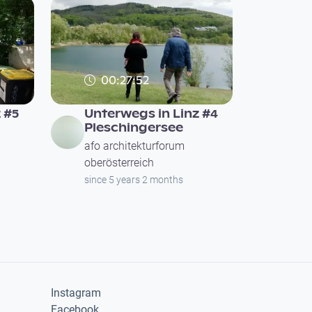
00:27:52
 #5
Unterwegs in Linz #4
Pleschingersee
afo architekturforum
oberösterreich
since 5 years 2 months
Instagram
Facebook