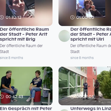
01:32:12
01:00:00
Der öffentliche Raum
Der öffentliche 
der Stadt - Peter Arlt
der Stadt - Peter 
spricht mit Brig
spricht mit Ulri
Der öffentliche Raum der
Der öffentliche Raum d
Stadt
Stadt
since 8 months
since 8 months
00:42:43
00:27:03
Ein Gespräch mit Peter
Unterwegs in Linz