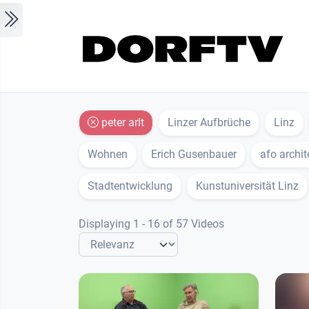
Skip to main content
peter arlt
Linzer Aufbrüche
Linz
Wohnen
Erich Gusenbauer
afo archi
Stadtentwicklung
Kunstuniversität Linz
Displaying 1 - 16 of 57 Videos