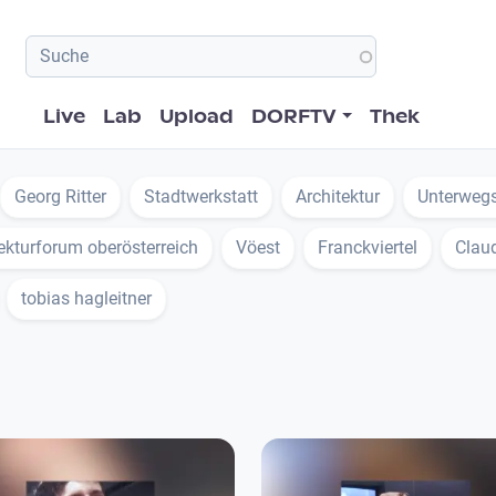
Hauptnavigation
Live
Lab
Upload
DORFTV
Thek
Georg Ritter
Stadtwerkstatt
Architektur
Unterwegs
tekturforum oberösterreich
Vöest
Franckviertel
Clau
tobias hagleitner