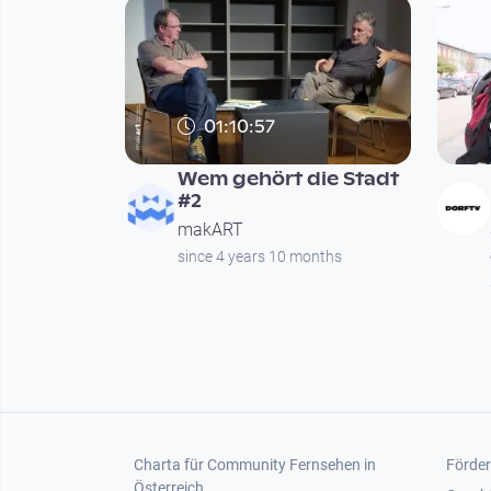
01:10:57
Wem gehört die Stadt
#2
makART
since 4 years 10 months
Seitennummerierung
Footer 1
Foot
Charta für Community Fernsehen in
Förder
Österreich