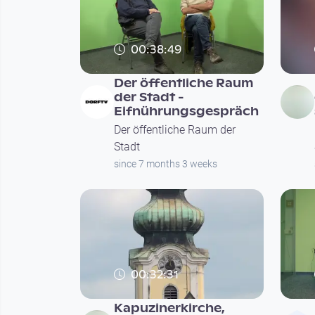
00:38:49
Der öffentliche Raum
der Stadt -
Eifnührungsgespräch
Der öffentliche Raum der
Stadt
since 7 months 3 weeks
00:32:31
Kapuzinerkirche,