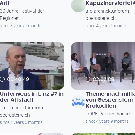
Arlt
Kapuzinerviertel 
30 Jahre Festival der
afo architekturforum
Regionen
oberösterreich
since 3 years 7 months
since 4 years 1 month
00:40:49
02:07:08
Unterwegs in Linz #7 in
Themennachmitt
der Altstadt
von Gespenstern
Krokodilen
afo architekturforum
DORFTV open house
oberösterreich
since 4 years 9 months
since 4 years 6 months