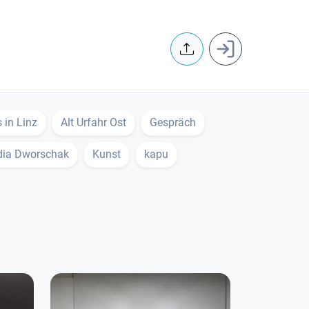
User accoun
 in Linz
Alt Urfahr Ost
Gespräch
dia Dworschak
Kunst
kapu