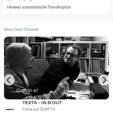
Hinweis automatische Transkription
More from Channel
01:21:47
TEXTA - IN & OUT
Filme auf DORFTV