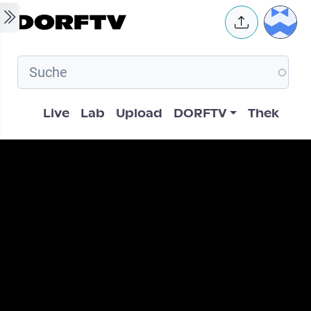
Skip to main content
User 
Hauptnavigation
Live
Lab
Upload
DORFTV
Thek