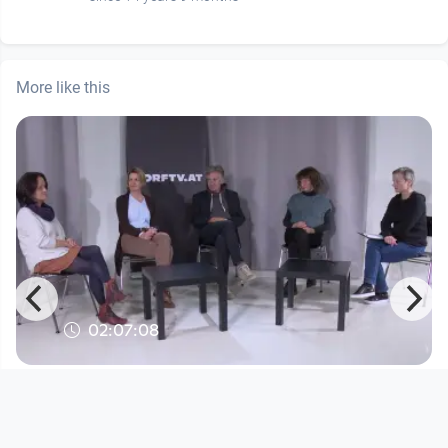
More like this
02:07:08
Themennachmittag: von
Gespenstern und Krokodilen
DORFTV open house