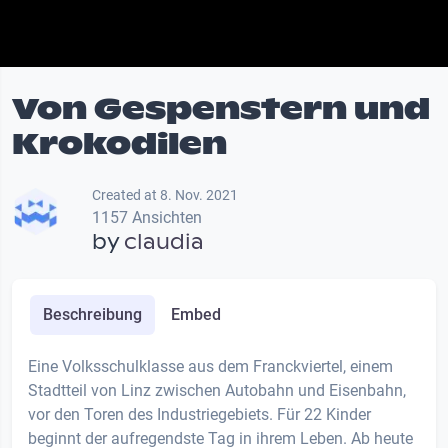
Von Gespenstern und
Krokodilen
Created at 8. Nov. 2021
1157 Ansichten
by
claudia
Beschreibung
Embed
Eine Volksschulklasse aus dem Franckviertel, einem
Stadtteil von Linz zwischen Autobahn und Eisenbahn,
vor den Toren des Industriegebiets. Für 22 Kinder
beginnt der aufregendste Tag in ihrem Leben. Ab heute