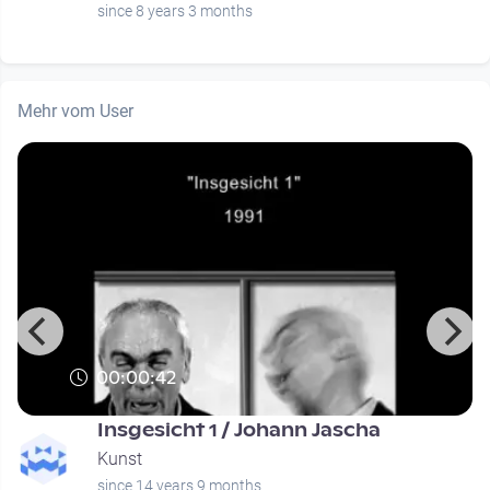
since 8 years 3 months
Mehr vom User
00:00:42
Insgesicht 1 / Johann Jascha
Kunst
since 14 years 9 months