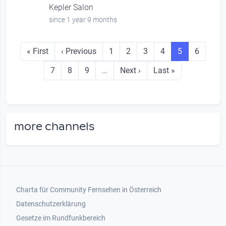
Kepler Salon
since 1 year 9 months
Seitennummerierung
First page
Previous page
Seite
Seite
Seite
Seite
Seite
Seite
« First
‹ Previous
1
2
3
4
5
6
Seite
Seite
Seite
Next page
Last page
7
8
9
…
Next ›
Last »
more channels
Footer 1
Charta für Community Fernsehen in Österreich
Datenschutzerklärung
Gesetze im Rundfunkbereich