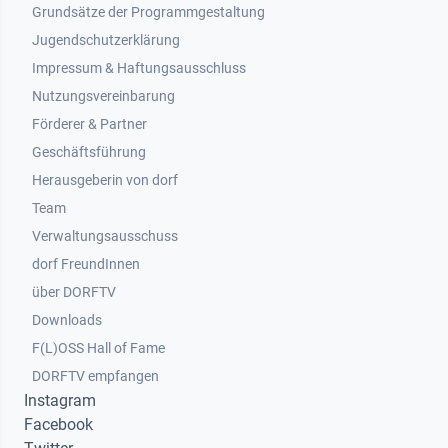
Grundsätze der Programmgestaltung
Jugendschutzerklärung
Impressum & Haftungsausschluss
Nutzungsvereinbarung
Footer 2
Förderer & Partner
Geschäftsführung
Herausgeberin von dorf
Team
Verwaltungsausschuss
dorf FreundInnen
Footer 3
über DORFTV
Downloads
F(L)OSS Hall of Fame
Footer 4
DORFTV empfangen
Instagram
Facebook