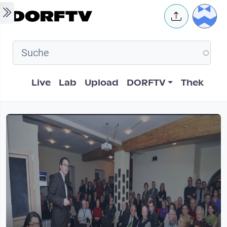
Skip to main content
User 
Hauptnavigation
Live
Lab
Upload
DORFTV
Thek