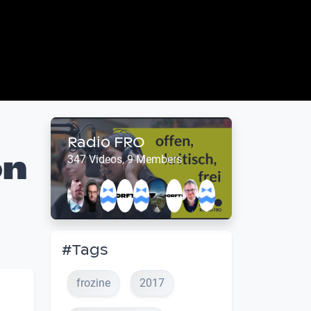
Radio FRO
on
347 Videos, 9 Members
#Tags
frozine
2017