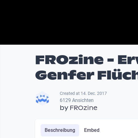
FROzine - E
Genfer Flüc
Created at 14. Dec. 2017
6129 Ansichten
by
FROzine
Beschreibung
Embed