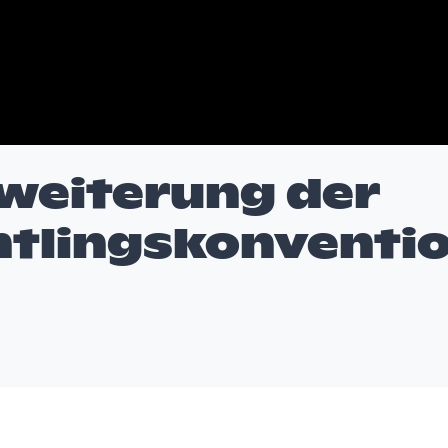
rweiterung der
htlingskonventi