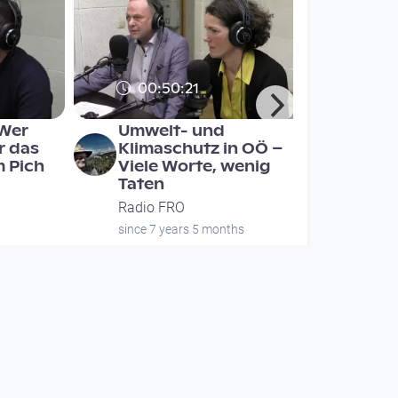
00:50:21
 Wer
Umwelt- und
r das
Klimaschutz in OÖ –
 Pich
Viele Worte, wenig
Taten
Radio FRO
since 7 years 5 months