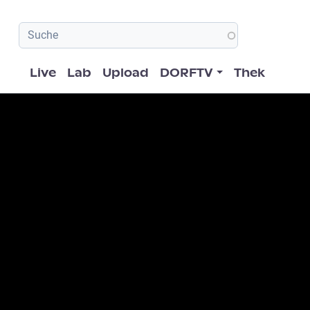
Hauptnavigation
Live
Lab
Upload
DORFTV
Thek