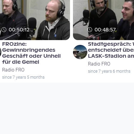
00:50:12
00:48:57
FROzine:
Stadtgespräch:
Gewinnbringendes
entscheidet übe
Geschäft oder Unheil
LASK-Stadion am
für die Gemei
Radio FRO
Radio FRO
since 7 years 6 months
since 7 years 5 months