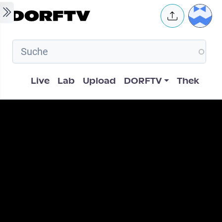
Skip to main content
User 
Hauptnavigation
Live
Lab
Upload
DORFTV
Thek