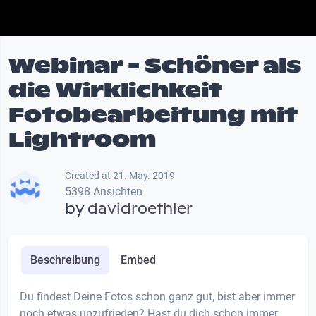
Webinar - Schöner als
die Wirklichkeit
Fotobearbeitung mit
Lightroom
Created at 21. May. 2019
5398 Ansichten
by
davidroethler
Beschreibung
Embed
Du findest Deine Fotos schon ganz gut, bist aber immer
noch etwas unzufrieden? Hast du dich schon immer