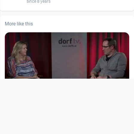
since 8 years
More like this
00:47:21
e
Notfall Coronavirus – was ist gegen
den Anstieg der häuslich
Notfall Coronavirus
since 6 years 4 months