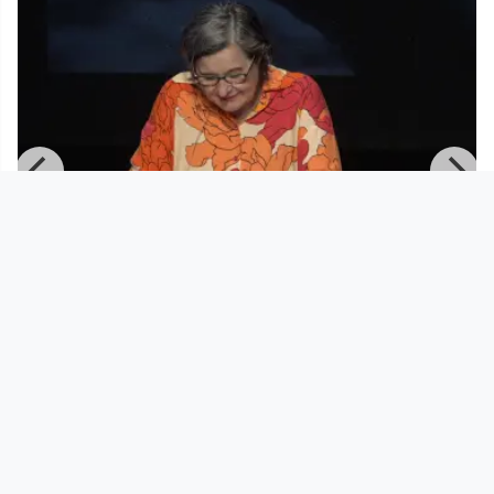
01:13:06
P
Marie Jahoda - Lesung mit Musik
Tribüne Linz
since 2 years 2 months
Footer 1
Charta für Community Fernsehen in Österreich
Datenschutzerklärung