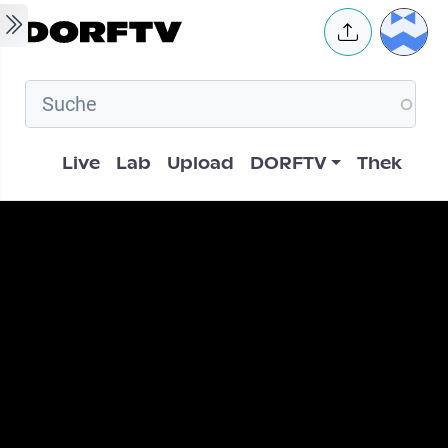
Skip to main content
User 
Hauptnavigation
Live
Lab
Upload
DORFTV
Thek