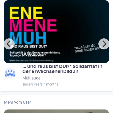
00:02:52
... und raus bist DU!?* Solidarität in
der Erwachsenenbildun
Multiauge
since 9 years 4 months
Mehr vom User