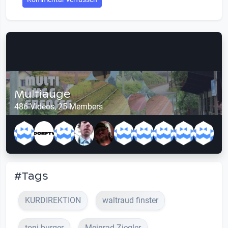
Multiauge
486 Videos, 25 Members
#Tags
KURDIREKTION
waltraud finster
toni burger
Meinrad Ziegler