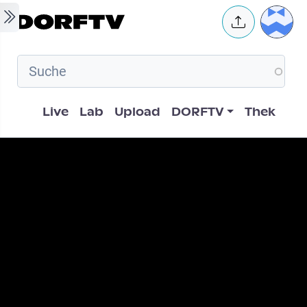
Skip to main content
User 
Hauptnavigation
Live
Lab
Upload
DORFTV
Thek