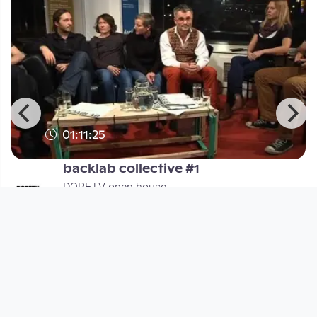
01:11:25
r
backlab collective #1
DORFTV open house
since 13 years 6 months
Footer 1
Charta für Community Fernsehen in Österreich