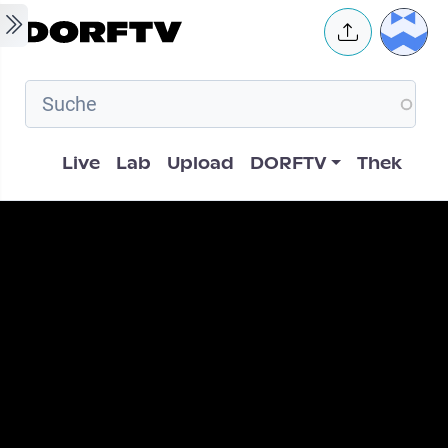
Skip to main content
User 
Hauptnavigation
Live
Lab
Upload
DORFTV
Thek