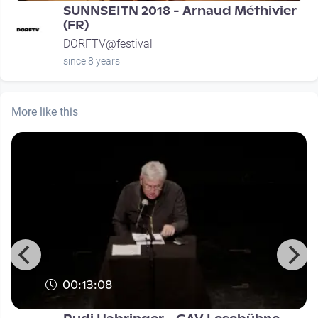
SUNNSEITN 2018 - Arnaud Méthivier
(FR)
DORFTV@festival
since 8 years
More like this
00:13:08