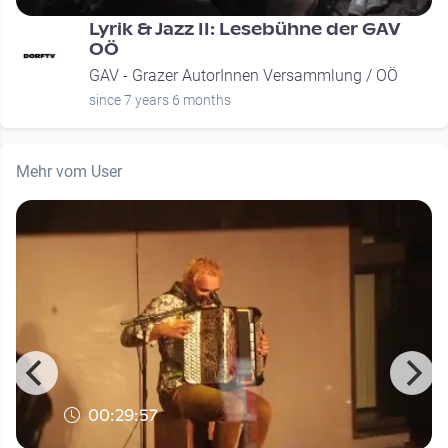
Lyrik & Jazz II: Lesebühne der GAV
OÖ
GAV - Grazer AutorInnen Versammlung / OÖ
since 7 years 6 months
Mehr vom User
00:29:57