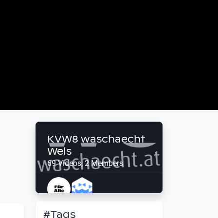
KVW8 waschaecht
Wels
69 Videos, 2 Members
#Tags