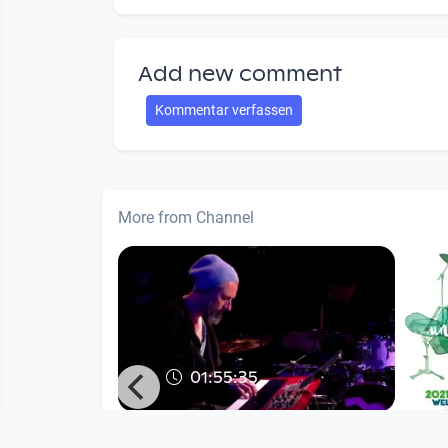
Add new comment
Kommentar verfassen
More from Channel
01:55:35
ic unlimited
Livestream | 14.04.2021 |
Shorty's Blueskitchen