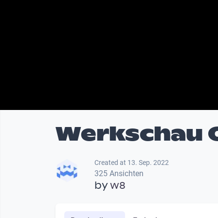
Werkschau O
Created at 13. Sep. 2022
325 Ansichten
by
w8