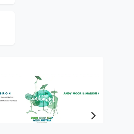
00:42:08
Andy Moor & Marion
Coutts | music unlimited