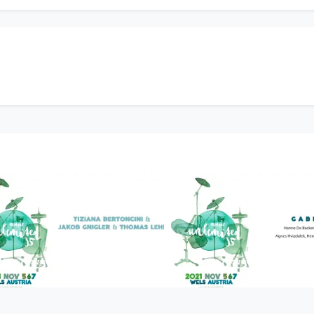
00:55:34
00:51:15
Bertoncini & Gnigler &
gabbro4 | music
Lehn Trio | music
unlimited 35