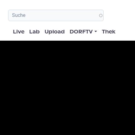
Hauptnavigation
Live
Lab
Upload
DORFTV
Thek