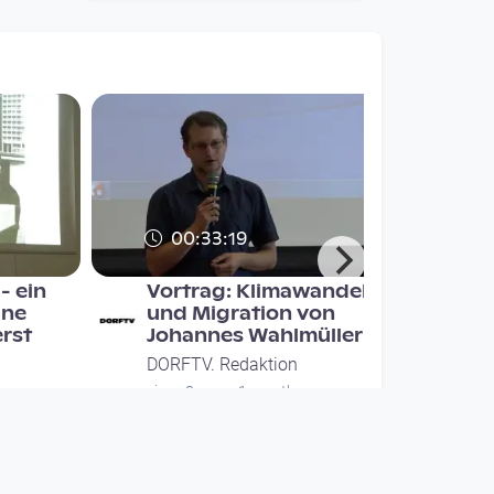
00:33:19
- ein
Vortrag: Klimawandel
ine
und Migration von
erst
Johannes Wahlmüller
DORFTV. Redaktion
since 8 years 1 month