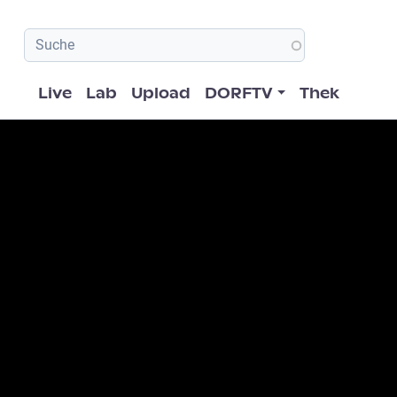
Hauptnavigation
Live
Lab
Upload
DORFTV
Thek