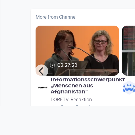
More from Channel
02:27:22
Mehr -
Informationsschwerpunkt
stopien
„Menschen aus
Afghanistan“
chdenken
DORFTV. Redaktion
ion
since 7 years 5 months
nths
Mehr vom User