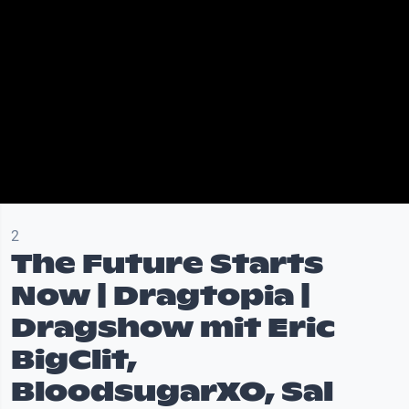
2
The Future Starts
Now | Dragtopia |
Dragshow mit Eric
BigClit,
BloodsugarXO, Sal