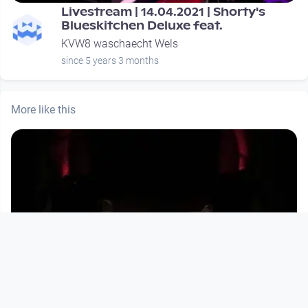
Livestream | 14.04.2021 | Shorty's
Blueskitchen Deluxe feat.
KVW8 waschaecht Wels
since 5 years 3 months
More like this
01:12:50