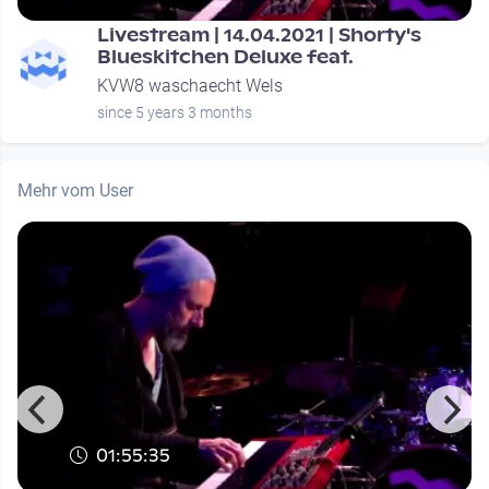
Livestream | 14.04.2021 | Shorty's
Blueskitchen Deluxe feat.
KVW8 waschaecht Wels
since 5 years 3 months
Mehr vom User
01:55:35