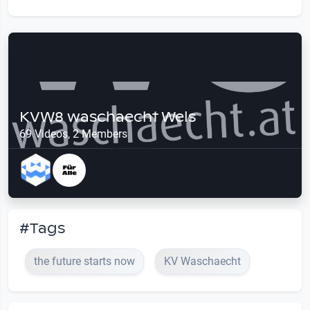
KVW8 waschaecht Wels
69 Videos, 2 Members
#Tags
the future starts now
KV Waschaecht